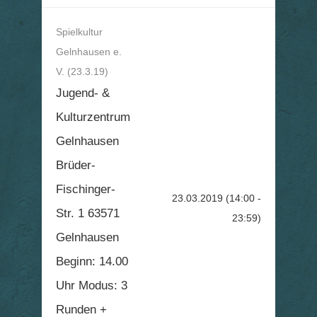
Spielkultur
Gelnhausen e.
V. (23.3.19)
Jugend- &
Kulturzentrum
Gelnhausen
Brüder-
Fischinger-
23.03.2019
(14:00 -
Str. 1 63571
23:59)
Gelnhausen
Beginn: 14.00
Uhr Modus: 3
Runden +