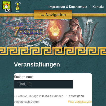
Impressum & Datenschutz
Kontakt
Navigation
menu
Veranstaltungen
Suchen nach
30
von
62
Einträge in
0,154
Sekunden
/
absteigend
sortiert nach
Datum
Filter zurücksetzen