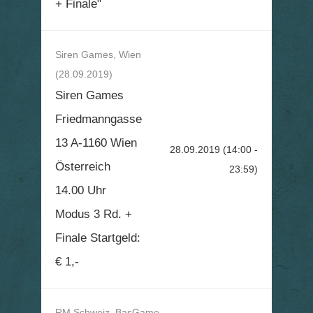
+ Finale"
Siren Games, Wien
(28.09.2019)
Siren Games
Friedmanngasse
13 A-1160 Wien
28.09.2019
(14:00 -
Österreich
23:59)
14.00 Uhr
Modus 3 Rd. +
Finale Startgeld:
€ 1,-
RM Schweiz, BasGame,