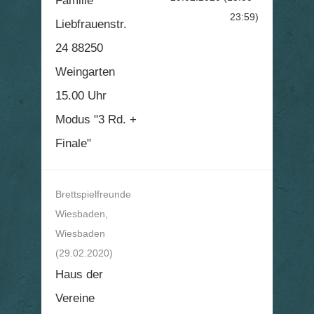
Familie
23:59)
Liebfrauenstr.
24 88250
Weingarten
15.00 Uhr
Modus "3 Rd. +
Finale"
Brettspielfreunde
Wiesbaden,
Wiesbaden
(29.02.2020)
Haus der
Vereine