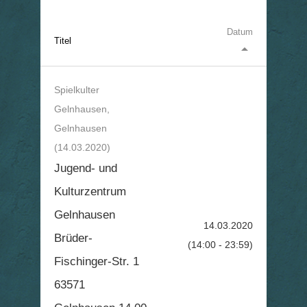
Datum
Titel
arrow_drop_up
Spielkulter
Gelnhausen,
Gelnhausen
(14.03.2020)
Jugend- und
Kulturzentrum
Gelnhausen
14.03.2020
Brüder-
(14:00 - 23:59)
Fischinger-Str. 1
63571