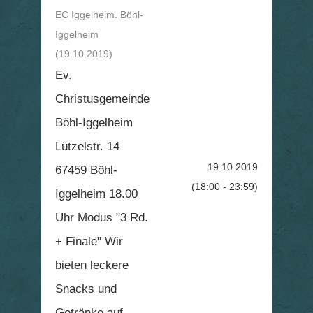
EC Iggelheim. Böhl-
Iggelheim
(19.10.2019)
Ev.
Christusgemeinde
Böhl-Iggelheim
Lützelstr. 14
19.10.2019
67459 Böhl-
(18:00 - 23:59)
Iggelheim 18.00
Uhr Modus "3 Rd.
+ Finale" Wir
bieten leckere
Snacks und
Getränke auf