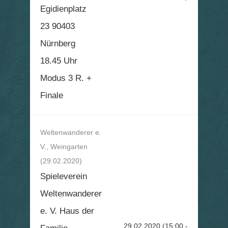
Egidienplatz
23 90403
Nürnberg
18.45 Uhr
Modus 3 R. +
Finale
Weltenwanderer e.
V., Weingarten
(29.02.2020)
Spieleverein
Weltenwanderer
e. V. Haus der
29.02.2020
(15:00 -