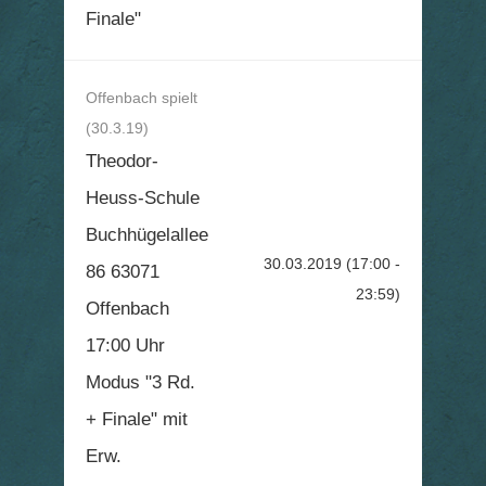
Finale"
Offenbach spielt
(30.3.19)
Theodor-
Heuss-Schule
Buchhügelallee
30.03.2019
(17:00 -
86 63071
23:59)
Offenbach
17:00 Uhr
Modus "3 Rd.
+ Finale" mit
Erw.