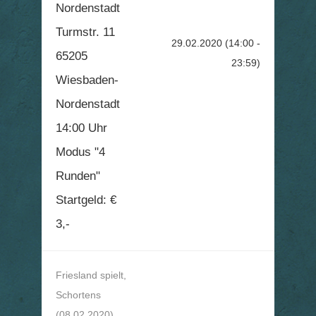
Nordenstadt
Turmstr. 11
29.02.2020
(14:00 -
65205
23:59)
Wiesbaden-
Nordenstadt
14:00 Uhr
Modus "4
Runden"
Startgeld: €
3,-
Friesland spielt,
Schortens
(08.02.2020)