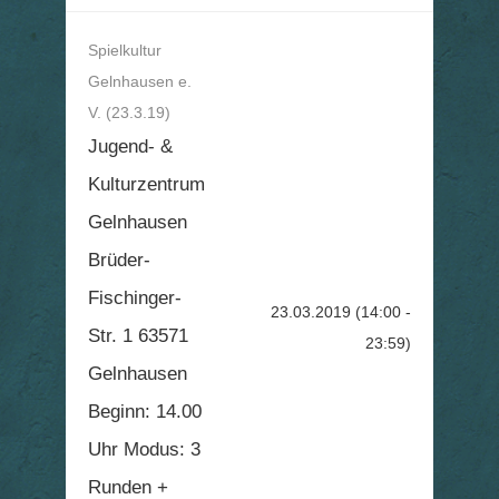
Spielkultur
Gelnhausen e.
V. (23.3.19)
Jugend- &
Kulturzentrum
Gelnhausen
Brüder-
Fischinger-
23.03.2019
(14:00 -
Str. 1 63571
23:59)
Gelnhausen
Beginn: 14.00
Uhr Modus: 3
Runden +