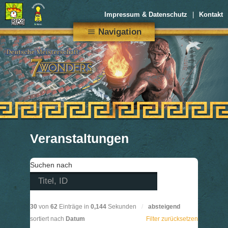
Impressum & Datenschutz
Kontakt
Navigation
menu
Veranstaltungen
Suchen nach
30
von
62
Einträge in
0,144
Sekunden
/
absteigend
sortiert nach
Datum
Filter zurücksetzen