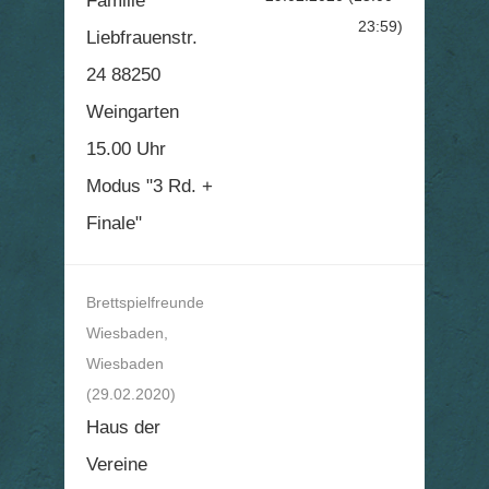
Familie
23:59)
Liebfrauenstr.
24 88250
Weingarten
15.00 Uhr
Modus "3 Rd. +
Finale"
Brettspielfreunde
Wiesbaden,
Wiesbaden
(29.02.2020)
Haus der
Vereine