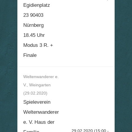
Egidienplatz
23 90403
Nürnberg
18.45 Uhr
Modus 3 R. +
Finale
Weltenwanderer e.
V., Weingarten
(29.02.2020)
Spieleverein
Weltenwanderer
e. V. Haus der
29.02.2020
(15:00 -