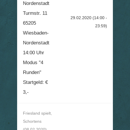
Nordenstadt
Turmstr. 11
29.02.2020
(14:00 -
65205
23:59)
Wiesbaden-
Nordenstadt
14:00 Uhr
Modus "4
Runden"
Startgeld: €
3,-
Friesland spielt,
Schortens
(08.02.2020)