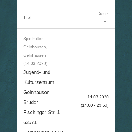
Datum
Titel
arrow_drop_up
Spielkulter
Gelnhausen,
Gelnhausen
(14.03.2020)
Jugend- und
Kulturzentrum
Gelnhausen
14.03.2020
Brüder-
(14:00 - 23:59)
Fischinger-Str. 1
63571