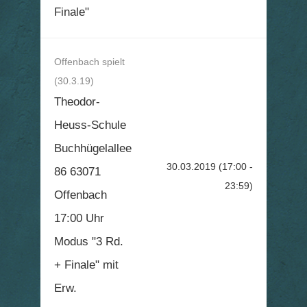
Finale"
Offenbach spielt
(30.3.19)
Theodor-
Heuss-Schule
Buchhügelallee
30.03.2019
(17:00 -
86 63071
23:59)
Offenbach
17:00 Uhr
Modus "3 Rd.
+ Finale" mit
Erw.