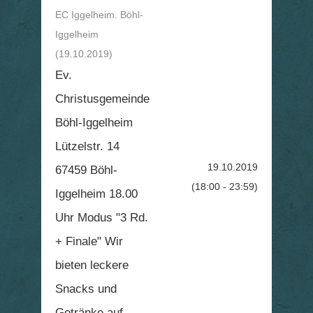
EC Iggelheim. Böhl-
Iggelheim
(19.10.2019)
Ev.
Christusgemeinde
Böhl-Iggelheim
Lützelstr. 14
19.10.2019
67459 Böhl-
(18:00 - 23:59)
Iggelheim 18.00
Uhr Modus "3 Rd.
+ Finale" Wir
bieten leckere
Snacks und
Getränke auf