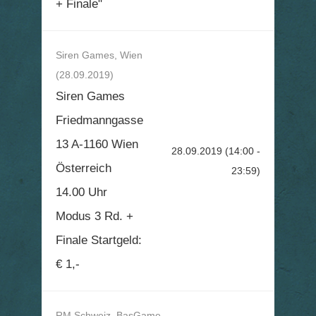
+ Finale"
Siren Games, Wien
(28.09.2019)
Siren Games
Friedmanngasse
13 A-1160 Wien
28.09.2019
(14:00 -
Österreich
23:59)
14.00 Uhr
Modus 3 Rd. +
Finale Startgeld:
€ 1,-
RM Schweiz, BasGame,