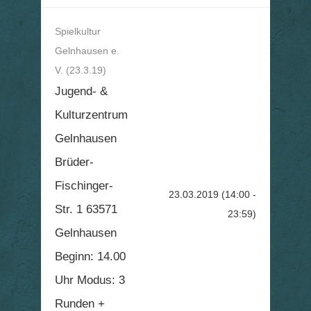
Spielkultur
Gelnhausen e.
V. (23.3.19)
Jugend- &
Kulturzentrum
Gelnhausen
Brüder-
Fischinger-
23.03.2019
(14:00 -
Str. 1 63571
23:59)
Gelnhausen
Beginn: 14.00
Uhr Modus: 3
Runden +