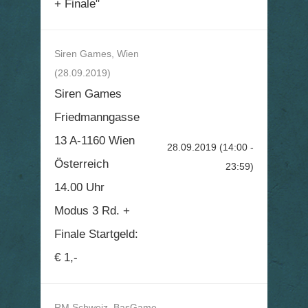
+ Finale"
Siren Games, Wien
(28.09.2019)
Siren Games
Friedmanngasse
13 A-1160 Wien
28.09.2019
(14:00 -
Österreich
23:59)
14.00 Uhr
Modus 3 Rd. +
Finale Startgeld:
€ 1,-
RM Schweiz, BasGame,