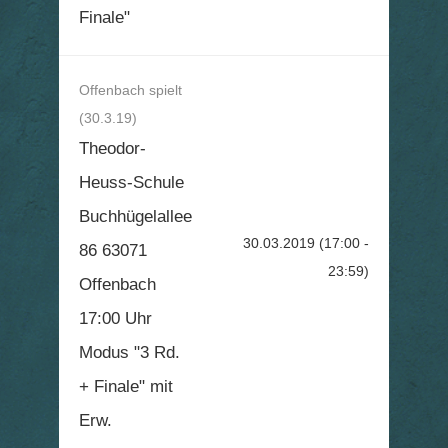
Finale"
Offenbach spielt
(30.3.19)
Theodor-
Heuss-Schule
Buchhügelallee
30.03.2019
(17:00 -
86 63071
23:59)
Offenbach
17:00 Uhr
Modus "3 Rd.
+ Finale" mit
Erw.