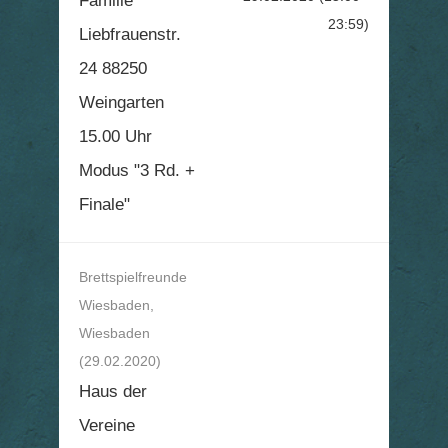
Familie
23:59)
Liebfrauenstr.
24 88250
Weingarten
15.00 Uhr
Modus "3 Rd. +
Finale"
Brettspielfreunde
Wiesbaden,
Wiesbaden
(29.02.2020)
Haus der
Vereine