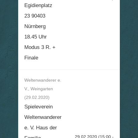
Egidienplatz
23 90403
Nürnberg
18.45 Uhr
Modus 3 R. +
Finale
Weltenwanderer e.
V., Weingarten
(29.02.2020)
Spieleverein
Weltenwanderer
e. V. Haus der
29.02.2020
(15:00 -