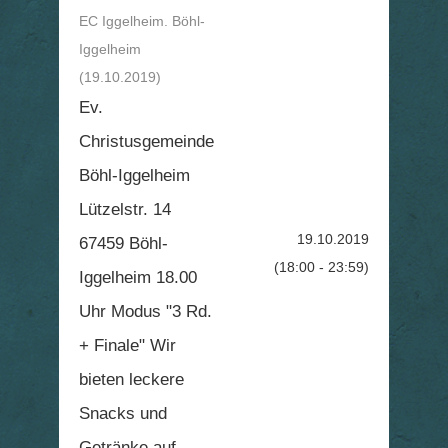
EC Iggelheim. Böhl-
Iggelheim
(19.10.2019)
Ev.
Christusgemeinde
Böhl-Iggelheim
Lützelstr. 14
19.10.2019
67459 Böhl-
(18:00 - 23:59)
Iggelheim 18.00
Uhr Modus "3 Rd.
+ Finale" Wir
bieten leckere
Snacks und
Getränke auf