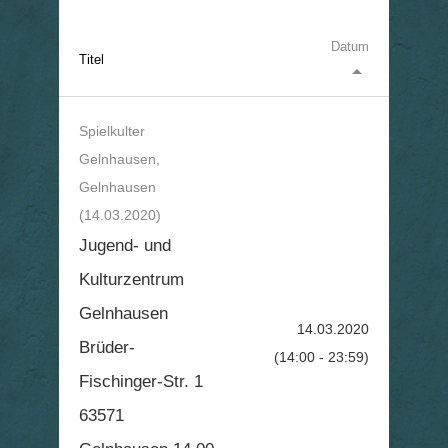
Datum
Titel
arrow_drop_up
Spielkulter
Gelnhausen,
Gelnhausen
(14.03.2020)
Jugend- und
Kulturzentrum
Gelnhausen
14.03.2020
Brüder-
(14:00 - 23:59)
Fischinger-Str. 1
63571