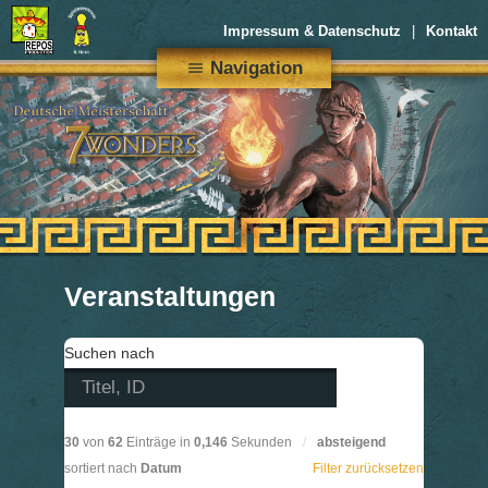
Impressum & Datenschutz
Kontakt
Navigation
menu
Veranstaltungen
Suchen nach
30
von
62
Einträge in
0,146
Sekunden
/
absteigend
sortiert nach
Datum
Filter zurücksetzen