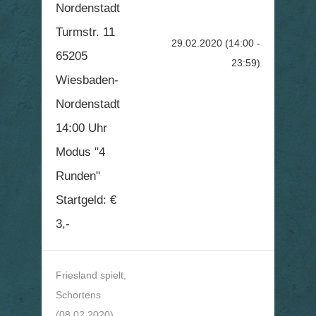
Nordenstadt
Turmstr. 11
29.02.2020
(14:00 -
65205
23:59)
Wiesbaden-
Nordenstadt
14:00 Uhr
Modus "4
Runden"
Startgeld: €
3,-
Friesland spielt,
Schortens
(08.02.2020)